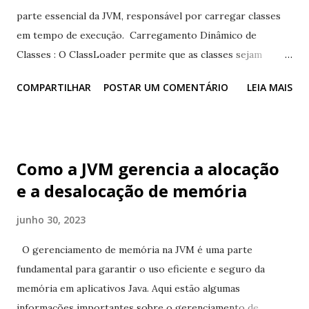
parte essencial da JVM, responsável por carregar classes
em tempo de execução. Carregamento Dinâmico de
Classes : O ClassLoader permite que as classes sejam
carregadas dinamicamente na JVM durante a execução do
COMPARTILHAR
POSTAR UM COMENTÁRIO
LEIA MAIS
programa. Isso significa que as classes podem ser
carregadas sob demanda, conforme necessário, em vez de
todas de uma vez no início. Hierarquia de ClassLoader : O
ClassLoader na JVM segue uma hierarquia em árvore, onde
Como a JVM gerencia a alocação
cada ClassLoader tem um pai, exceto pelo ClassLoader raiz.
e a desalocação de memória
Quando uma classe é solicitada para carregamento, o
ClassLoader primeiro verifica se a classe já foi carregada
junho 30, 2023
por ele mesmo ou por seu pai. Se a classe ainda não foi
carregada, o ClassLoader tenta carregá-la. Delegação de
O gerenciamento de memória na JVM é uma parte
ClassLoader : O ClassLoader segue o princípio de
fundamental para garantir o uso eficiente e seguro da
delegação, onde ele delega a responsabilidade de carregar
memória em aplicativos Java. Aqui estão algumas
uma classe para o ClassLoader pai antes de tentar carregá-
informações importantes sobre o gerenciamento de