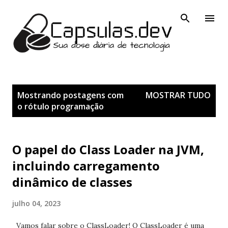
Pular para o conteúdo principal
P
Mostrando postagens com
MOSTRAR TUDO
o
o rótulo
programação
s
t
a
O papel do Class Loader na JVM,
g
incluindo carregamento
e
dinâmico de classes
n
s
julho 04, 2023
Vamos falar sobre o ClassLoader! O ClassLoader é uma